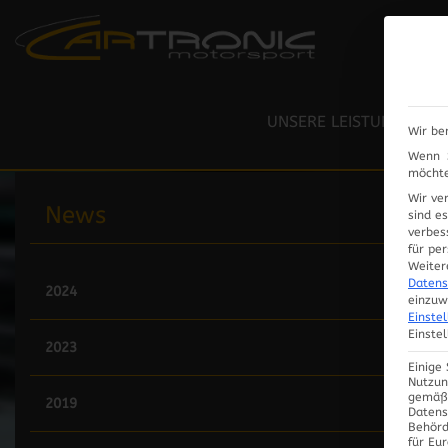
RESTAURIERUNG / LACK
LEISTUNGSPRÜFSTAND
UNSERE LEISTUNGEN
Wir be
ELEKTRIK / ELEKTRONIK
Wenn S
möchte
Wir ve
News
sind e
verbes
für pe
Weiter
Datens
2024
einzuw
Einste
Einste
2023
Einige
Nutzun
gemäß 
2019
Datens
Behörd
für Eu