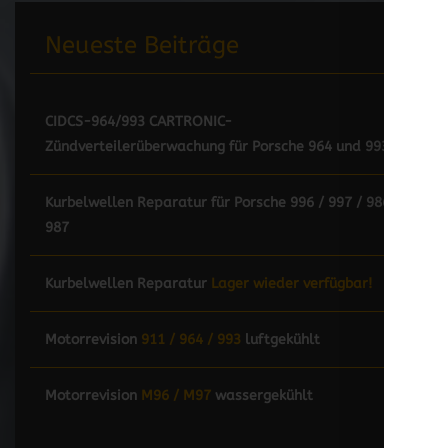
Neueste Beiträge
CIDCS-964/993 CARTRONIC-
Zündverteilerüberwachung für Porsche 964 und 993
Kurbelwellen Reparatur für Porsche 996 / 997 / 986 /
987
Kurbelwellen Reparatur
Lager wieder verfügbar!
Motorrevision
911 / 964 / 993
luftgekühlt
Motorrevision
M96 / M97
wassergekühlt