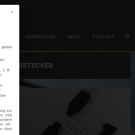
Mit diesem Button wird der Dialog geschlossen. Seine Funktionalität ist 
 TEAM
DOWNLOADS
NEWS
KONTAKT
s geben
nen
KODIERSTECKER
 z. B.
n.
en
r
ller
ung zur
den USA
chendem
ass US-
ne dass