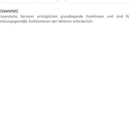
gt eine Liste der Service-Gruppen, für die eine Einwilligung ertei
Essenziell
Essenzielle Services ermöglichen grundlegende Funktionen und sind f
ordnungsgemäße Funktionieren der Website erforderlich.
Adapterkabel Kodierstecker
Kat
Neu im Programm!
Weiterlesen