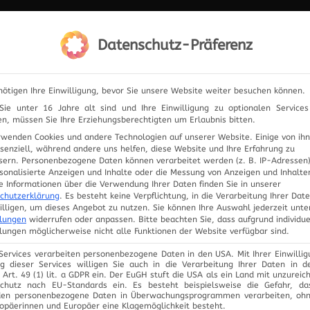
IERUNG
Datenschutz-Präferenz
ELEKTRONIK
PRODUKTE
ANFRAGE
UNSER
nötigen Ihre Einwilligung, bevor Sie unsere Website weiter besuchen können.
ie unter 16 Jahre alt sind und Ihre Einwilligung zu optionalen Service
n, müssen Sie Ihre Erziehungsberechtigten um Erlaubnis bitten.
rwenden Cookies und andere Technologien auf unserer Website. Einige von ih
SCHLAGWORT:
ssenziell, während andere uns helfen, diese Website und Ihre Erfahrung zu
sern.
Personenbezogene Daten können verarbeitet werden (z. B. IP-Adressen),
rsonalisierte Anzeigen und Inhalte oder die Messung von Anzeigen und Inhalte
e Informationen über die Verwendung Ihrer Daten finden Sie in unserer
chutzerklärung
.
Es besteht keine Verpflichtung, in die Verarbeitung Ihrer Dat
illigen, um dieses Angebot zu nutzen.
Sie können Ihre Auswahl jederzeit unte
llungen
widerrufen oder anpassen.
Bitte beachten Sie, dass aufgrund individue
llungen möglicherweise nicht alle Funktionen der Website verfügbar sind.
 Services verarbeiten personenbezogene Daten in den USA. Mit Ihrer Einwillig
g dieser Services willigen Sie auch in die Verarbeitung Ihrer Daten in 
Art. 49 (1) lit. a GDPR ein. Der EuGH stuft die USA als ein Land mit unzurei
chutz nach EU-Standards ein. Es besteht beispielsweise die Gefahr, d
en personenbezogene Daten in Überwachungsprogrammen verarbeiten, oh
ropäerinnen und Europäer eine Klagemöglichkeit besteht.