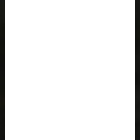
CIDCS-964/993 CARTRONIC-
Zündverteilerüberwachung für Porsche 964 und 993
Kurbelwellen Reparatur für Porsche 996 / 997 / 986 /
987
Kurbelwellen Reparatur
Lager wieder verfügbar!
Motorrevision
911 / 964 / 993
luftgekühlt
Motorrevision
M96 / M97
wassergekühlt