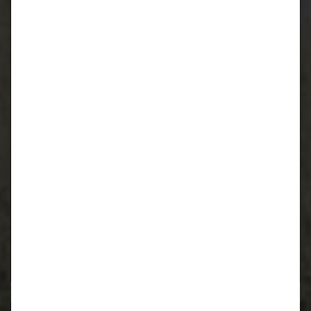
CIDCS-964/993 CARTRONIC-
Zündverteilerüberwachung für Porsche 964 und 993
Kurbelwellen Reparatur für Porsche 996 / 997 / 986 /
987
Kurbelwellen Reparatur
Lager wieder verfügbar!
Motorrevision
911 / 964 / 993
luftgekühlt
Motorrevision
M96 / M97
wassergekühlt