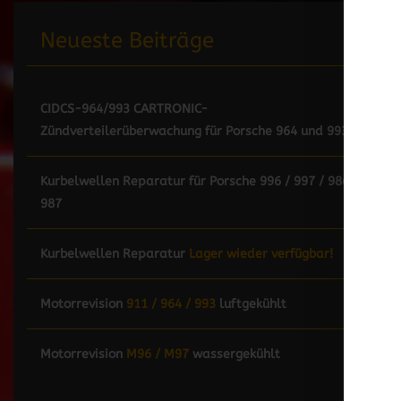
Neueste Beiträge
CIDCS-964/993 CARTRONIC-
Zündverteilerüberwachung für Porsche 964 und 993
Kurbelwellen Reparatur für Porsche 996 / 997 / 986 /
987
Kurbelwellen Reparatur
Lager wieder verfügbar!
Motorrevision
911 / 964 / 993
luftgekühlt
Motorrevision
M96 / M97
wassergekühlt