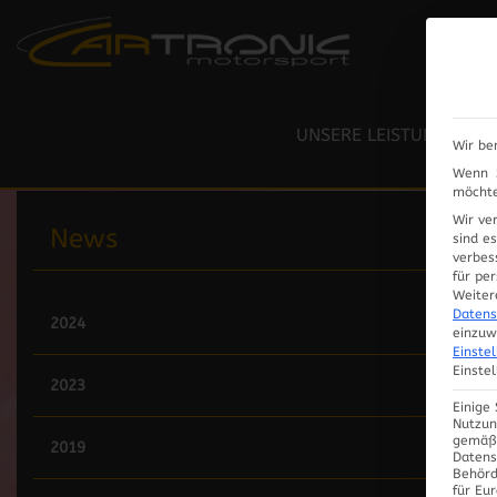
RESTAURIERUNG / LACK
LEISTUNGSPRÜFSTAND
UNSERE LEISTUNGEN
Wir be
ELEKTRIK / ELEKTRONIK
Wenn S
möchte
Wir ve
News
sind e
verbes
für pe
Weiter
Datens
2024
einzuw
Einste
Einste
2023
Einige
Nutzun
gemäß 
2019
Datens
Behörd
für Eu