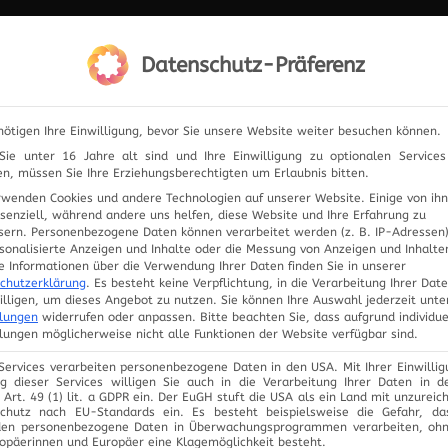
IERUNG
Datenschutz-Präferenz
ELEKTRONIK
PRODUKTE
ANFRAGE
UNSER
nötigen Ihre Einwilligung, bevor Sie unsere Website weiter besuchen können.
ie unter 16 Jahre alt sind und Ihre Einwilligung zu optionalen Service
n, müssen Sie Ihre Erziehungsberechtigten um Erlaubnis bitten.
rwenden Cookies und andere Technologien auf unserer Website. Einige von ih
MONAT:
JA
ssenziell, während andere uns helfen, diese Website und Ihre Erfahrung zu
sern.
Personenbezogene Daten können verarbeitet werden (z. B. IP-Adressen),
rsonalisierte Anzeigen und Inhalte oder die Messung von Anzeigen und Inhalte
e Informationen über die Verwendung Ihrer Daten finden Sie in unserer
chutzerklärung
.
Es besteht keine Verpflichtung, in die Verarbeitung Ihrer Dat
illigen, um dieses Angebot zu nutzen.
Sie können Ihre Auswahl jederzeit unte
llungen
widerrufen oder anpassen.
Bitte beachten Sie, dass aufgrund individue
llungen möglicherweise nicht alle Funktionen der Website verfügbar sind.
 Services verarbeiten personenbezogene Daten in den USA. Mit Ihrer Einwillig
g dieser Services willigen Sie auch in die Verarbeitung Ihrer Daten in 
Art. 49 (1) lit. a GDPR ein. Der EuGH stuft die USA als ein Land mit unzurei
chutz nach EU-Standards ein. Es besteht beispielsweise die Gefahr, d
en personenbezogene Daten in Überwachungsprogrammen verarbeiten, oh
ropäerinnen und Europäer eine Klagemöglichkeit besteht.