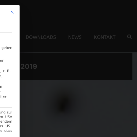
Mit diesem Button wird der Dialog geschlossen. Seine Funktionalität ist 
 TEAM
DOWNLOADS
NEWS
KONTAKT
s geben
nen
NUAR 2019
 z. B.
n.
en
r
ller
ung zur
den USA
chendem
ass US-
ne dass