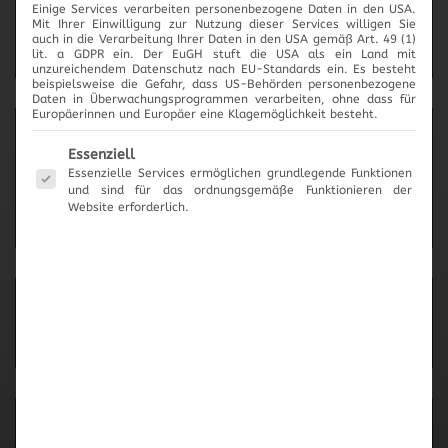
Einige Services verarbeiten personenbezogene Daten in den USA.
2017
Mit Ihrer Einwilligung zur Nutzung dieser Services willigen Sie
auch in die Verarbeitung Ihrer Daten in den USA gemäß Art. 49 (1)
lit. a GDPR ein. Der EuGH stuft die USA als ein Land mit
unzureichendem Datenschutz nach EU-Standards ein. Es besteht
beispielsweise die Gefahr, dass US-Behörden personenbezogene
Daten in Überwachungsprogrammen verarbeiten, ohne dass für
Europäerinnen und Europäer eine Klagemöglichkeit besteht.
News-Archiv
Es folgt eine Liste der Service-Gruppen, für die eine Einwilli
Essenziell
Essenzielle Services ermöglichen grundlegende Funktionen
und sind für das ordnungsgemäße Funktionieren der
Website erforderlich.
Neueste Beiträge