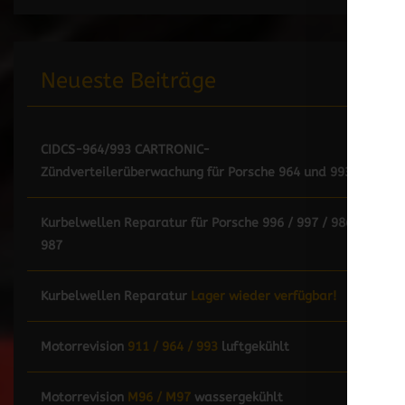
Neueste Beiträge
CIDCS-964/993 CARTRONIC-
Zündverteilerüberwachung für Porsche 964 und 993
Kurbelwellen Reparatur für Porsche 996 / 997 / 986 /
987
Kurbelwellen Reparatur
Lager wieder verfügbar!
Motorrevision
911 / 964 / 993
luftgekühlt
Motorrevision
M96 / M97
wassergekühlt