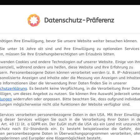
IERUNG
Datenschutz-Präferenz
ELEKTRONIK
PRODUKTE
ANFRAGE
UNSER
nötigen Ihre Einwilligung, bevor Sie unsere Website weiter besuchen können.
ie unter 16 Jahre alt sind und Ihre Einwilligung zu optionalen Service
n, müssen Sie Ihre Erziehungsberechtigten um Erlaubnis bitten.
rwenden Cookies und andere Technologien auf unserer Website. Einige von ih
ssenziell, während andere uns helfen, diese Website und Ihre Erfahrung zu
sern.
Personenbezogene Daten können verarbeitet werden (z. B. IP-Adressen),
rsonalisierte Anzeigen und Inhalte oder die Messung von Anzeigen und Inhalte
MONAT:
M
e Informationen über die Verwendung Ihrer Daten finden Sie in unserer
chutzerklärung
.
Es besteht keine Verpflichtung, in die Verarbeitung Ihrer Dat
illigen, um dieses Angebot zu nutzen.
Sie können Ihre Auswahl jederzeit unte
llungen
widerrufen oder anpassen.
Bitte beachten Sie, dass aufgrund individue
llungen möglicherweise nicht alle Funktionen der Website verfügbar sind.
 Services verarbeiten personenbezogene Daten in den USA. Mit Ihrer Einwillig
g dieser Services willigen Sie auch in die Verarbeitung Ihrer Daten in 
Art. 49 (1) lit. a GDPR ein. Der EuGH stuft die USA als ein Land mit unzurei
chutz nach EU-Standards ein. Es besteht beispielsweise die Gefahr, d
en personenbezogene Daten in Überwachungsprogrammen verarbeiten, oh
ropäerinnen und Europäer eine Klagemöglichkeit besteht.