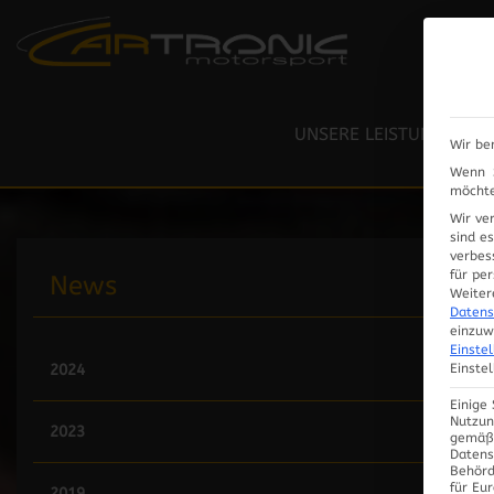
RESTAURIERUNG / LACK
LEISTUNGSPRÜFSTAND
UNSERE LEISTUNGEN
Wir be
ELEKTRIK / ELEKTRONIK
Wenn S
möchte
Wir ve
sind e
verbes
für pe
News
Weiter
Datens
einzuw
Einste
Einste
2024
Einige
Nutzun
2023
gemäß 
Datens
Behörd
für Eu
2019