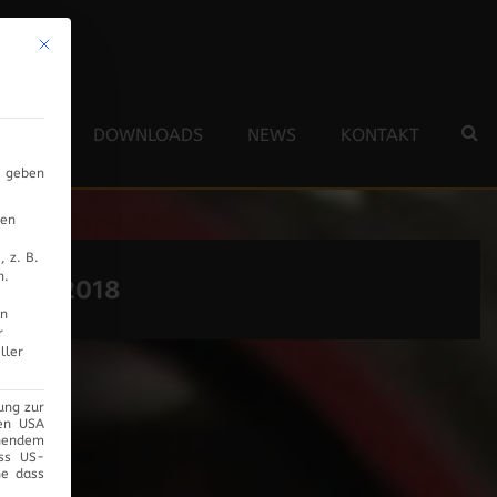
Mit diesem Button wird der Dialog geschlossen. Seine Funktionalität ist 
 TEAM
DOWNLOADS
NEWS
KONTAKT
s geben
nen
 z. B.
n.
ÄRZ 2018
en
r
ller
ung zur
den USA
chendem
ass US-
ne dass