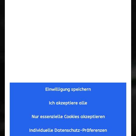
Leistungsübersicht
Produktauswa
Service
/ Preise
Zylinderkopfüberholung 911 (bis G-Modell)
Details
Zylinderkopfüberholung 964
Details
Zylinderkopfoptimierung 964
Details
Einwilligung speichern
Ich akzeptiere alle
Zylinderkopfüberholung 993
Details
Nur essenzielle Cookies akzeptieren
Zylinderkopfoptimierung 993
Details
Individuelle Datenschutz-Präferenzen