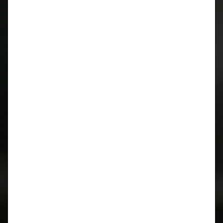
Trotz hoher Zuverlässigkeit ist
eine Motorrevision manchmal
unumgänglich...
…je nach Laufleistung und Beanspruchung variiert
der Aufwand. Eine Zylinderkopfüberholung ist
meist notwendig.
Wünschen Sie ein individuelles Angebot?
Wir freuen uns auf Ihre Anfrage.