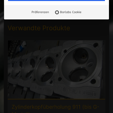
Präferenzen
Borlabs Cookie
Verwandte Produkte
Zylinderkopfüberholung 911 (bis G-