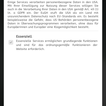
Einige Services verarbeiten personenbezogene Daten in den USA.
Mit Ihrer Einwilligung zur Nutzung dieser Services willigen Sie
auch in die Verarbeitung Ihrer Daten in den USA gemäß Art. 49 (1)
lit. a GDPR ein. Der EuGH stuft die USA als ein Land mit
unzureichendem Datenschutz nach EU-Standards ein. Es besteht
beispielsweise die Gefahr, dass US-Behörden personenbezogene
Daten in Überwachungsprogrammen verarbeiten, ohne dass für
Europäerinnen und Europäer eine Klagemöglichkeit besteht.
Es folgt eine Liste der Service-Gruppen, für die eine Einwilli
Essenziell
Essenzielle Services ermöglichen grundlegende Funktionen
und sind für das ordnungsgemäße Funktionieren der
Website erforderlich.
Der Grundstein für eine
sorgenfreie Fahrt
Die Instandsetzung und Überholung von Porsche-
Motoren ist eine unserer Spezialitäten. Mit
jahrelanger Erfahrung im Straßen- und Renn-
Betrieb und einem enormen Wissensschatz können
wir jedes Projekt individuell realisieren.