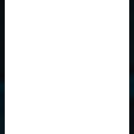
CIDCS-964/993 CARTRONIC-
Zündverteilerüberwachung für Porsche 964 und 993
Kurbelwellen Reparatur für Porsche 996 / 997 / 986 /
987
Kurbelwellen Reparatur
Lager wieder verfügbar!
Motorrevision
911 / 964 / 993
luftgekühlt
Motorrevision
M96 / M97
wassergekühlt