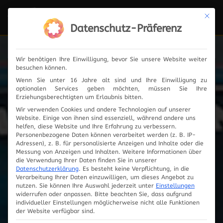
Mit die
Navi
ein-
Datenschutz-Präferenz
Wir benötigen Ihre Einwilligung, bevor Sie unsere Website weiter
besuchen können.
ADVANTEC-
PORSCHE 993 RS
Wenn Sie unter 16 Jahre alt sind und Ihre Einwilligung zu
optionalen Services geben möchten, müssen Sie Ihre
Erziehungsberechtigten um Erlaubnis bitten.
Wir verwenden Cookies und andere Technologien auf unserer
Eine Cartronic-Innovation !
Website. Einige von ihnen sind essenziell, während andere uns
helfen, diese Website und Ihre Erfahrung zu verbessern.
Personenbezogene Daten können verarbeitet werden (z. B. IP-
Testbericht Sport Auto 06/1998 –
Adressen), z. B. für personalisierte Anzeigen und Inhalte oder die
Messung von Anzeigen und Inhalten.
Weitere Informationen über
Sport Auto Sonderdruck 06/98 (hier als PDF)
die Verwendung Ihrer Daten finden Sie in unserer
Datenschutzerklärung
.
Es besteht keine Verpflichtung, in die
Verarbeitung Ihrer Daten einzuwilligen, um dieses Angebot zu
nutzen.
Sie können Ihre Auswahl jederzeit unter
Einstellungen
widerrufen oder anpassen.
Bitte beachten Sie, dass aufgrund
individueller Einstellungen möglicherweise nicht alle Funktionen
der Website verfügbar sind.