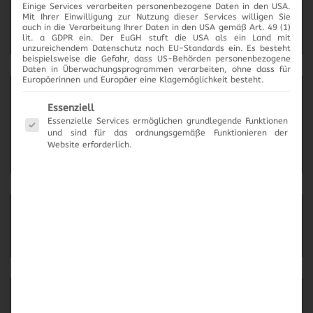
Einige Services verarbeiten personenbezogene Daten in den USA.
2017
Mit Ihrer Einwilligung zur Nutzung dieser Services willigen Sie
auch in die Verarbeitung Ihrer Daten in den USA gemäß Art. 49 (1)
lit. a GDPR ein. Der EuGH stuft die USA als ein Land mit
unzureichendem Datenschutz nach EU-Standards ein. Es besteht
beispielsweise die Gefahr, dass US-Behörden personenbezogene
Daten in Überwachungsprogrammen verarbeiten, ohne dass für
Europäerinnen und Europäer eine Klagemöglichkeit besteht.
News-Archiv
Es folgt eine Liste der Service-Gruppen, für die eine Einwilli
Essenziell
Essenzielle Services ermöglichen grundlegende Funktionen
und sind für das ordnungsgemäße Funktionieren der
Website erforderlich.
Neueste Beiträge