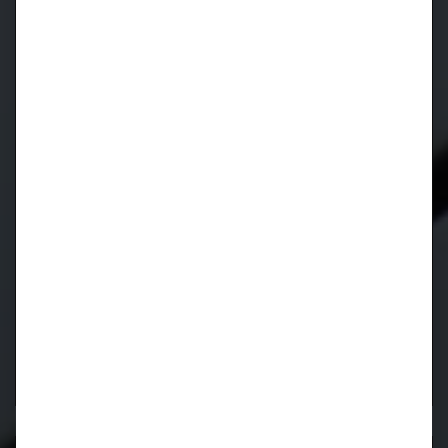
CIDCS-964/993 CARTRONIC-
Zündverteilerüberwachung für Porsche 964 und 993
Kurbelwellen Reparatur für Porsche 996 / 997 / 986 /
987
Kurbelwellen Reparatur
Lager wieder verfügbar!
Motorrevision
911 / 964 / 993
luftgekühlt
Motorrevision
M96 / M97
wassergekühlt