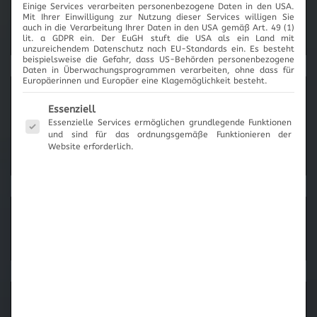
Einige Services verarbeiten personenbezogene Daten in den USA.
2017
Mit Ihrer Einwilligung zur Nutzung dieser Services willigen Sie
auch in die Verarbeitung Ihrer Daten in den USA gemäß Art. 49 (1)
lit. a GDPR ein. Der EuGH stuft die USA als ein Land mit
unzureichendem Datenschutz nach EU-Standards ein. Es besteht
beispielsweise die Gefahr, dass US-Behörden personenbezogene
Daten in Überwachungsprogrammen verarbeiten, ohne dass für
Europäerinnen und Europäer eine Klagemöglichkeit besteht.
News-Archiv
Es folgt eine Liste der Service-Gruppen, für die eine Einwilli
Essenziell
Essenzielle Services ermöglichen grundlegende Funktionen
und sind für das ordnungsgemäße Funktionieren der
Website erforderlich.
Neueste Beiträge