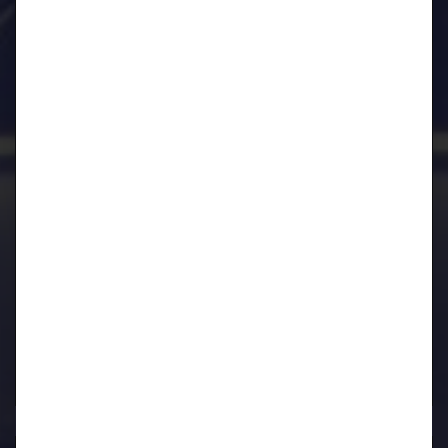
CIDCS-964/993 CARTRONIC-
Zündverteilerüberwachung für Porsche 964 und 993
Kurbelwellen Reparatur für Porsche 996 / 997 / 986 /
987
Kurbelwellen Reparatur
Lager wieder verfügbar!
Motorrevision
911 / 964 / 993
luftgekühlt
Motorrevision
M96 / M97
wassergekühlt