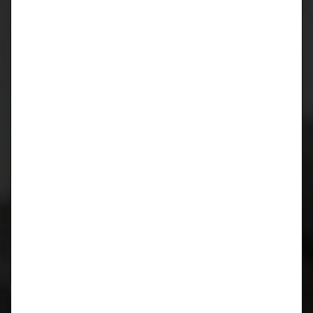
CIDCS-964/993 CARTRONIC-
Zündverteilerüberwachung für Porsche 964 und 993
Kurbelwellen Reparatur für Porsche 996 / 997 / 986 /
987
Kurbelwellen Reparatur
Lager wieder verfügbar!
Motorrevision
911 / 964 / 993
luftgekühlt
Motorrevision
M96 / M97
wassergekühlt