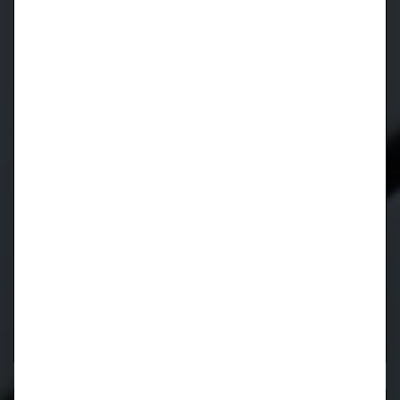
CIDCS-964/993 CARTRONIC-
Zündverteilerüberwachung für Porsche 964 und 993
Kurbelwellen Reparatur für Porsche 996 / 997 / 986 /
987
Kurbelwellen Reparatur
Lager wieder verfügbar!
Motorrevision
911 / 964 / 993
luftgekühlt
Motorrevision
M96 / M97
wassergekühlt