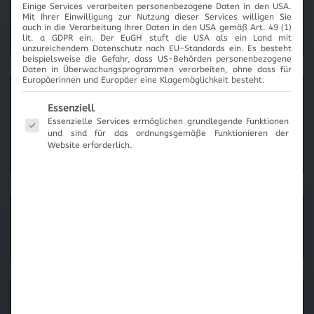
Einige Services verarbeiten personenbezogene Daten in den USA.
2017
Mit Ihrer Einwilligung zur Nutzung dieser Services willigen Sie
auch in die Verarbeitung Ihrer Daten in den USA gemäß Art. 49 (1)
lit. a GDPR ein. Der EuGH stuft die USA als ein Land mit
unzureichendem Datenschutz nach EU-Standards ein. Es besteht
beispielsweise die Gefahr, dass US-Behörden personenbezogene
Daten in Überwachungsprogrammen verarbeiten, ohne dass für
Europäerinnen und Europäer eine Klagemöglichkeit besteht.
News-Archiv
Es folgt eine Liste der Service-Gruppen, für die eine Einwilli
Essenziell
Essenzielle Services ermöglichen grundlegende Funktionen
und sind für das ordnungsgemäße Funktionieren der
Website erforderlich.
Neueste Beiträge