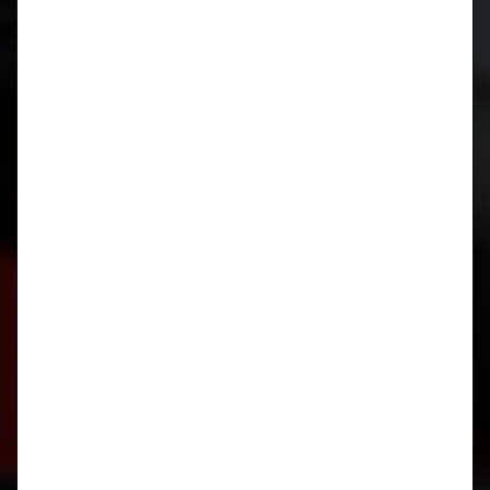
CIDCS-964/993 CARTRONIC-
Zündverteilerüberwachung für Porsche 964 und 993
Kurbelwellen Reparatur für Porsche 996 / 997 / 986 /
987
Kurbelwellen Reparatur
Lager wieder verfügbar!
Motorrevision
911 / 964 / 993
luftgekühlt
Motorrevision
M96 / M97
wassergekühlt