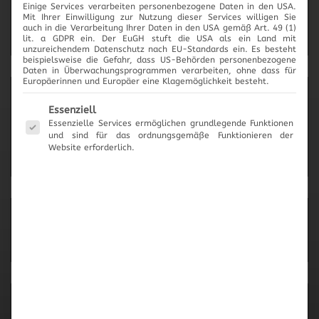
Einige Services verarbeiten personenbezogene Daten in den USA.
2017
Mit Ihrer Einwilligung zur Nutzung dieser Services willigen Sie
auch in die Verarbeitung Ihrer Daten in den USA gemäß Art. 49 (1)
lit. a GDPR ein. Der EuGH stuft die USA als ein Land mit
unzureichendem Datenschutz nach EU-Standards ein. Es besteht
beispielsweise die Gefahr, dass US-Behörden personenbezogene
Daten in Überwachungsprogrammen verarbeiten, ohne dass für
Europäerinnen und Europäer eine Klagemöglichkeit besteht.
News-Archiv
Es folgt eine Liste der Service-Gruppen, für die eine Einwilli
Essenziell
Essenzielle Services ermöglichen grundlegende Funktionen
und sind für das ordnungsgemäße Funktionieren der
Website erforderlich.
Neueste Beiträge