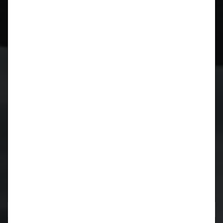
CIDCS-964/993 CARTRONIC-
Zündverteilerüberwachung für Porsche 964 und 993
Kurbelwellen Reparatur für Porsche 996 / 997 / 986 /
987
Kurbelwellen Reparatur
Lager wieder verfügbar!
Motorrevision
911 / 964 / 993
luftgekühlt
Motorrevision
M96 / M97
wassergekühlt