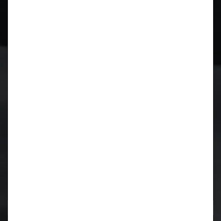
CIDCS-964/993 CARTRONIC-
Zündverteilerüberwachung für Porsche 964 und 993
Kurbelwellen Reparatur für Porsche 996 / 997 / 986 /
987
Kurbelwellen Reparatur
Lager wieder verfügbar!
Motorrevision
911 / 964 / 993
luftgekühlt
Motorrevision
M96 / M97
wassergekühlt