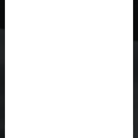
CIDCS-964/993 CARTRONIC-
Zündverteilerüberwachung für Porsche 964 und 993
Kurbelwellen Reparatur für Porsche 996 / 997 / 986 /
987
Kurbelwellen Reparatur
Lager wieder verfügbar!
Motorrevision
911 / 964 / 993
luftgekühlt
Motorrevision
M96 / M97
wassergekühlt