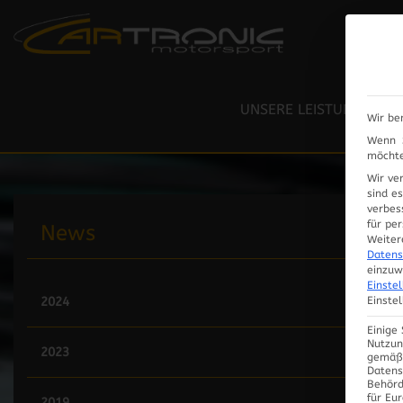
RESTAURIERUNG / LACK
LEISTUNGSPRÜFSTAND
UNSERE LEISTUNGEN
Wir be
ELEKTRIK / ELEKTRONIK
Wenn S
möchte
Wir ve
sind e
verbes
für pe
News
Weiter
Datens
einzuw
Einste
Einste
2024
Einige
Nutzun
2023
gemäß 
Datens
Behörd
für Eu
2019