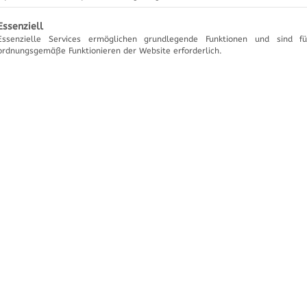
gt eine Liste der Service-Gruppen, für die eine Einwilligung ertei
Essenziell
Essenzielle Services ermöglichen grundlegende Funktionen und sind f
ordnungsgemäße Funktionieren der Website erforderlich.