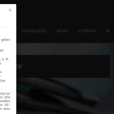
Mit diesem Button wird der Dialog geschlossen. Seine Funktionalität ist 
 TEAM
DOWNLOADS
NEWS
KONTAKT
s geben
nen
 z. B.
n.
UG:
356
en
r
ller
ung zur
den USA
chendem
ass US-
ne dass