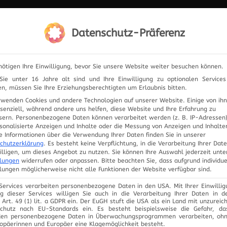
IERUNG
Datenschutz-Präferenz
ELEKTRONIK
PRODUKTE
ANFRAGE
UNSER
nötigen Ihre Einwilligung, bevor Sie unsere Website weiter besuchen können.
ie unter 16 Jahre alt sind und Ihre Einwilligung zu optionalen Service
n, müssen Sie Ihre Erziehungsberechtigten um Erlaubnis bitten.
rwenden Cookies und andere Technologien auf unserer Website. Einige von ih
ssenziell, während andere uns helfen, diese Website und Ihre Erfahrung zu
sern.
Personenbezogene Daten können verarbeitet werden (z. B. IP-Adressen),
rsonalisierte Anzeigen und Inhalte oder die Messung von Anzeigen und Inhalte
FAHRZE
e Informationen über die Verwendung Ihrer Daten finden Sie in unserer
chutzerklärung
.
Es besteht keine Verpflichtung, in die Verarbeitung Ihrer Dat
illigen, um dieses Angebot zu nutzen.
Sie können Ihre Auswahl jederzeit unte
llungen
widerrufen oder anpassen.
Bitte beachten Sie, dass aufgrund individue
llungen möglicherweise nicht alle Funktionen der Website verfügbar sind.
 Services verarbeiten personenbezogene Daten in den USA. Mit Ihrer Einwillig
g dieser Services willigen Sie auch in die Verarbeitung Ihrer Daten in 
Art. 49 (1) lit. a GDPR ein. Der EuGH stuft die USA als ein Land mit unzurei
chutz nach EU-Standards ein. Es besteht beispielsweise die Gefahr, d
en personenbezogene Daten in Überwachungsprogrammen verarbeiten, oh
ropäerinnen und Europäer eine Klagemöglichkeit besteht.