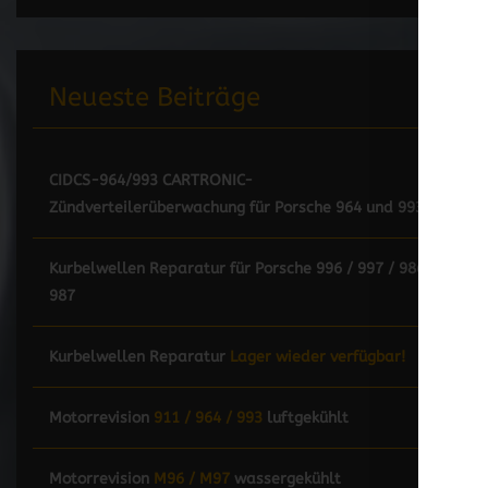
Neueste Beiträge
CIDCS-964/993 CARTRONIC-
Zündverteilerüberwachung für Porsche 964 und 993
Kurbelwellen Reparatur für Porsche 996 / 997 / 986 /
987
Kurbelwellen Reparatur
Lager wieder verfügbar!
Motorrevision
911 / 964 / 993
luftgekühlt
Motorrevision
M96 / M97
wassergekühlt