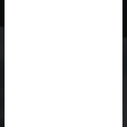
CIDCS-964/993 CARTRONIC-
Zündverteilerüberwachung für Porsche 964 und 993
Kurbelwellen Reparatur für Porsche 996 / 997 / 986 /
987
Kurbelwellen Reparatur
Lager wieder verfügbar!
Motorrevision
911 / 964 / 993
luftgekühlt
Motorrevision
M96 / M97
wassergekühlt