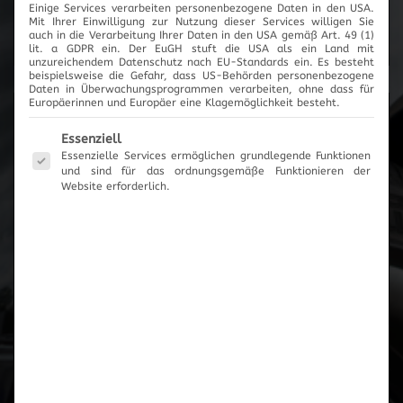
Einige Services verarbeiten personenbezogene Daten in den USA.
Mit Ihrer Einwilligung zur Nutzung dieser Services willigen Sie
Cartronic Innovationen
auch in die Verarbeitung Ihrer Daten in den USA gemäß Art. 49 (1)
lit. a GDPR ein. Der EuGH stuft die USA als ein Land mit
unzureichendem Datenschutz nach EU-Standards ein. Es besteht
beispielsweise die Gefahr, dass US-Behörden personenbezogene
Daten in Überwachungsprogrammen verarbeiten, ohne dass für
Europäerinnen und Europäer eine Klagemöglichkeit besteht.
Produktanfrage
Es folgt eine Liste der Service-Gruppen, für die eine Einwilli
Essenziell
Essenzielle Services ermöglichen grundlegende Funktionen
und sind für das ordnungsgemäße Funktionieren der
Es wurden keine Artikel vorgemerkt
Website erforderlich.
Zum Anfrageformular
Zur Übersicht