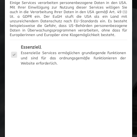
Einige Services verarbeiten personenbezogene Daten in den USA.
Mit Ihrer Einwilligung zur Nutzung dieser Services willigen Sie
Cartronic Innovationen
auch in die Verarbeitung Ihrer Daten in den USA gemäß Art. 49 (1)
lit. a GDPR ein. Der EuGH stuft die USA als ein Land mit
unzureichendem Datenschutz nach EU-Standards ein. Es besteht
beispielsweise die Gefahr, dass US-Behörden personenbezogene
Daten in Überwachungsprogrammen verarbeiten, ohne dass für
Europäerinnen und Europäer eine Klagemöglichkeit besteht.
Produktanfrage
Es folgt eine Liste der Service-Gruppen, für die eine Einwilli
Essenziell
Essenzielle Services ermöglichen grundlegende Funktionen
und sind für das ordnungsgemäße Funktionieren der
Es wurden keine Artikel vorgemerkt
Website erforderlich.
Zum Anfrageformular
Zur Übersicht