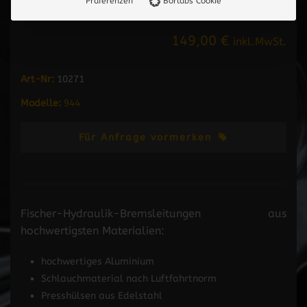
Präferenzen
Borlabs Cookie
149,00 €
inkl.MwSt.
Art-Nr:
10271
Modelle:
944
Für Anfrage vormerken
Fischer-Hydraulik-Bremsleitungen aus
hochwertigsten Materialien:
hochwertiges Aluminium
Schlauchmaterial nach Luftfahrtnorm
Presshülsen aus Edelstahl