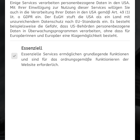
Einige Services verarbeiten personenbezogene Daten in den USA.
Mit Ihrer Einwilligung zur Nutzung dieser Services willigen Sie
Cartronic Innovationen
auch in die Verarbeitung Ihrer Daten in den USA gemäß Art. 49 (1)
lit. a GDPR ein. Der EuGH stuft die USA als ein Land mit
unzureichendem Datenschutz nach EU-Standards ein. Es besteht
beispielsweise die Gefahr, dass US-Behörden personenbezogene
Daten in Überwachungsprogrammen verarbeiten, ohne dass für
Europäerinnen und Europäer eine Klagemöglichkeit besteht.
Produktanfrage
Es folgt eine Liste der Service-Gruppen, für die eine Einwilli
Essenziell
Essenzielle Services ermöglichen grundlegende Funktionen
und sind für das ordnungsgemäße Funktionieren der
Es wurden keine Artikel vorgemerkt
Website erforderlich.
Zum Anfrageformular
Zur Übersicht