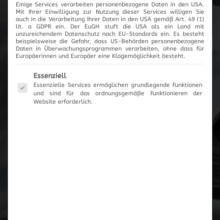
Einige Services verarbeiten personenbezogene Daten in den USA.
Mit Ihrer Einwilligung zur Nutzung dieser Services willigen Sie
Cartronic Innovationen
auch in die Verarbeitung Ihrer Daten in den USA gemäß Art. 49 (1)
lit. a GDPR ein. Der EuGH stuft die USA als ein Land mit
unzureichendem Datenschutz nach EU-Standards ein. Es besteht
beispielsweise die Gefahr, dass US-Behörden personenbezogene
Daten in Überwachungsprogrammen verarbeiten, ohne dass für
Europäerinnen und Europäer eine Klagemöglichkeit besteht.
Produktanfrage
Es folgt eine Liste der Service-Gruppen, für die eine Einwilli
Essenziell
Essenzielle Services ermöglichen grundlegende Funktionen
und sind für das ordnungsgemäße Funktionieren der
Es wurden keine Artikel vorgemerkt
Website erforderlich.
Zum Anfrageformular
Zur Übersicht