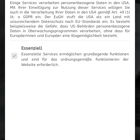
Einige Services verarbeiten personenbezogene Daten in den USA.
Mit Ihrer Einwilligung zur Nutzung dieser Services willigen Sie
Cartronic Innovationen
auch in die Verarbeitung Ihrer Daten in den USA gemäß Art. 49 (1)
lit. a GDPR ein. Der EuGH stuft die USA als ein Land mit
unzureichendem Datenschutz nach EU-Standards ein. Es besteht
beispielsweise die Gefahr, dass US-Behörden personenbezogene
Daten in Überwachungsprogrammen verarbeiten, ohne dass für
Europäerinnen und Europäer eine Klagemöglichkeit besteht.
Produktanfrage
Es folgt eine Liste der Service-Gruppen, für die eine Einwilli
Essenziell
Essenzielle Services ermöglichen grundlegende Funktionen
und sind für das ordnungsgemäße Funktionieren der
Es wurden keine Artikel vorgemerkt
Website erforderlich.
Zum Anfrageformular
Zur Übersicht