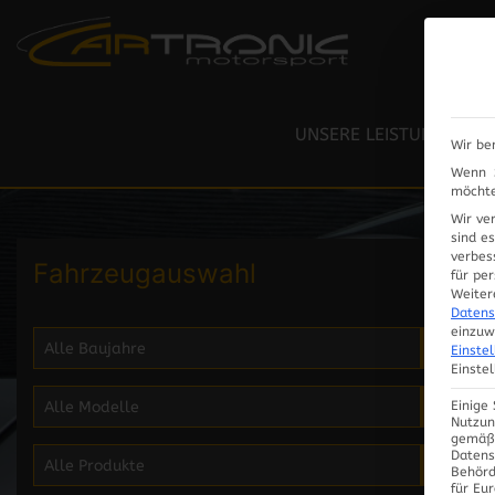
RESTAURIERUNG / LACK
LEISTUNGSPRÜFSTAND
UNSERE LEISTUNGEN
Wir be
ELEKTRIK / ELEKTRONIK
Wenn S
möchte
Wir ve
sind e
verbes
Fahrzeugauswahl
für pe
Weiter
Datens
einzuw
Einste
Einste
Einige
Nutzun
gemäß 
Datens
Behörd
für Eu