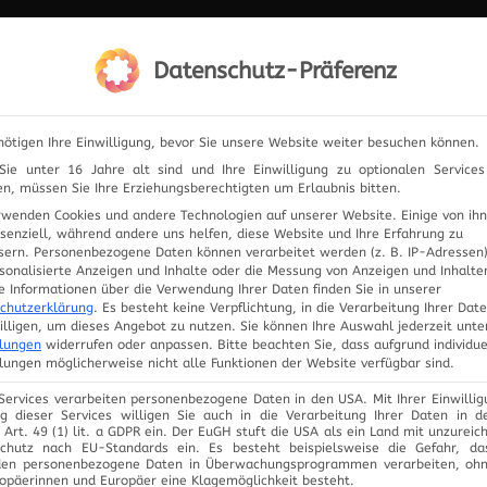
IERUNG
Datenschutz-Präferenz
ELEKTRONIK
PRODUKTE
ANFRAGE
UNSER
nötigen Ihre Einwilligung, bevor Sie unsere Website weiter besuchen können.
ie unter 16 Jahre alt sind und Ihre Einwilligung zu optionalen Service
n, müssen Sie Ihre Erziehungsberechtigten um Erlaubnis bitten.
rwenden Cookies und andere Technologien auf unserer Website. Einige von ih
ssenziell, während andere uns helfen, diese Website und Ihre Erfahrung zu
sern.
Personenbezogene Daten können verarbeitet werden (z. B. IP-Adressen),
Zur Übersicht
rsonalisierte Anzeigen und Inhalte oder die Messung von Anzeigen und Inhalte
e Informationen über die Verwendung Ihrer Daten finden Sie in unserer
chutzerklärung
.
Es besteht keine Verpflichtung, in die Verarbeitung Ihrer Dat
illigen, um dieses Angebot zu nutzen.
Sie können Ihre Auswahl jederzeit unte
llungen
widerrufen oder anpassen.
Bitte beachten Sie, dass aufgrund individue
llungen möglicherweise nicht alle Funktionen der Website verfügbar sind.
 Services verarbeiten personenbezogene Daten in den USA. Mit Ihrer Einwillig
g dieser Services willigen Sie auch in die Verarbeitung Ihrer Daten in 
Art. 49 (1) lit. a GDPR ein. Der EuGH stuft die USA als ein Land mit unzurei
chutz nach EU-Standards ein. Es besteht beispielsweise die Gefahr, d
en personenbezogene Daten in Überwachungsprogrammen verarbeiten, oh
ropäerinnen und Europäer eine Klagemöglichkeit besteht.