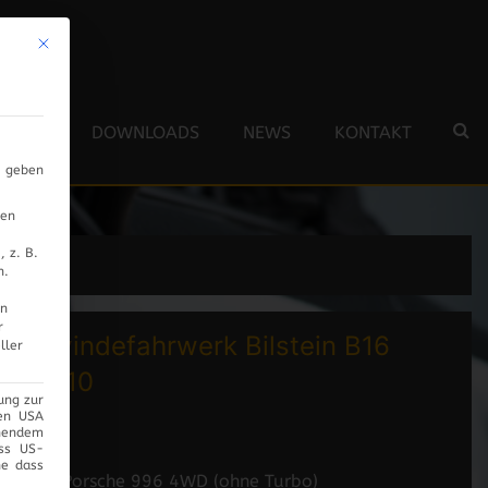
Mit diesem Button wird der Dialog geschlossen. Seine Funktionalität ist 
 TEAM
DOWNLOADS
NEWS
KONTAKT
s geben
nen
 z. B.
n.
en
r
Gewindefahrwerk Bilstein B16
ller
PSS10
ung zur
den USA
chendem
ass US-
ne dass
- für Porsche 996 4WD (ohne Turbo)