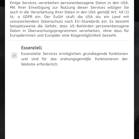
Einige Services verarbeiten personenbezogene Daten in den USA.
Mit Ihrer Einwilligung zur Nutzung dieser Services willigen Sie
Cartronic Innovationen
auch in die Verarbeitung Ihrer Daten in den USA gemäß Art. 49 (1)
lit. a GDPR ein. Der EuGH stuft die USA als ein Land mit
unzureichendem Datenschutz nach EU-Standards ein. Es besteht
beispielsweise die Gefahr, dass US-Behörden personenbezogene
Daten in Überwachungsprogrammen verarbeiten, ohne dass für
Europäerinnen und Europäer eine Klagemöglichkeit besteht.
Produktanfrage
Es folgt eine Liste der Service-Gruppen, für die eine Einwilli
Essenziell
Essenzielle Services ermöglichen grundlegende Funktionen
und sind für das ordnungsgemäße Funktionieren der
Es wurden keine Artikel vorgemerkt
Website erforderlich.
Zum Anfrageformular
Zur Übersicht