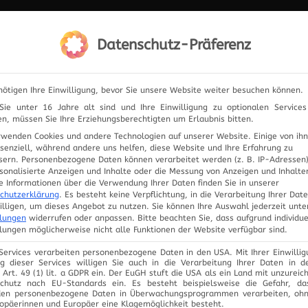
IERUNG
Datenschutz-Präferenz
ELEKTRONIK
PRODUKTE
ANFRAGE
UNSER
nötigen Ihre Einwilligung, bevor Sie unsere Website weiter besuchen können.
ie unter 16 Jahre alt sind und Ihre Einwilligung zu optionalen Service
n, müssen Sie Ihre Erziehungsberechtigten um Erlaubnis bitten.
rwenden Cookies und andere Technologien auf unserer Website. Einige von ih
Zur Übersicht
ssenziell, während andere uns helfen, diese Website und Ihre Erfahrung zu
sern.
Personenbezogene Daten können verarbeitet werden (z. B. IP-Adressen),
rsonalisierte Anzeigen und Inhalte oder die Messung von Anzeigen und Inhalte
e Informationen über die Verwendung Ihrer Daten finden Sie in unserer
chutzerklärung
.
Es besteht keine Verpflichtung, in die Verarbeitung Ihrer Dat
illigen, um dieses Angebot zu nutzen.
Sie können Ihre Auswahl jederzeit unte
llungen
widerrufen oder anpassen.
Bitte beachten Sie, dass aufgrund individue
llungen möglicherweise nicht alle Funktionen der Website verfügbar sind.
 Services verarbeiten personenbezogene Daten in den USA. Mit Ihrer Einwillig
g dieser Services willigen Sie auch in die Verarbeitung Ihrer Daten in 
Art. 49 (1) lit. a GDPR ein. Der EuGH stuft die USA als ein Land mit unzurei
chutz nach EU-Standards ein. Es besteht beispielsweise die Gefahr, d
en personenbezogene Daten in Überwachungsprogrammen verarbeiten, oh
ropäerinnen und Europäer eine Klagemöglichkeit besteht.