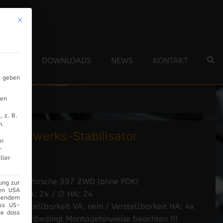
Mit diesem Button wird der Dialog geschlossen. Seine Funktionalität ist 
 TEAM
DOWNLOADS
NEWS
KONTAKT
s geben
nen
 z. B.
n.
Fahrwerks-Stabilisator
en
r
ller
- für Porsche 997 2WD (ohne PDK)
ung zur
den USA
- ∅ VA: 24 / ∅ HA: 24
chendem
ass US-
- Verstellbarkeit VA: nein / Verstellbarkeit HA: 4x
ne dass
- !!! Unbedingt Montagehinweise beachten !!!