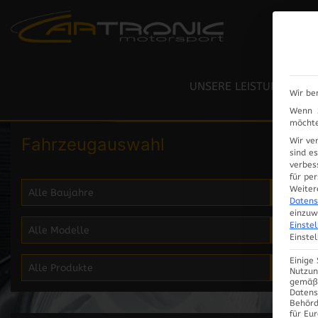
RESTAURIERUNG / LACK
LEISTUNGSPRÜFSTAND
UNSERE LEISTUNGEN
Wir be
ELEKTRIK / ELEKTRONIK
Wenn S
möchte
Fahrzeugauswahl
Wir ve
sind e
verbes
für pe
Weiter
Datens
einzuw
Einste
Einste
Einige
Nutzun
gemäß 
Datens
Behörd
für Eu