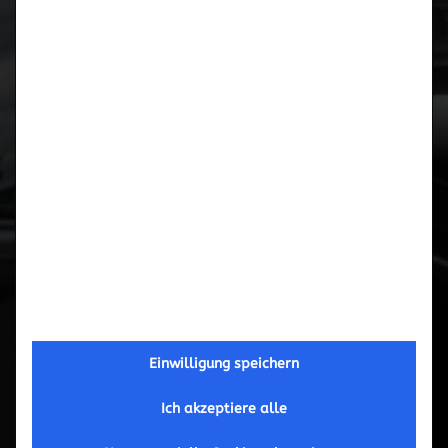
Fahrwerks-Stabilisator
- für Porsche 981
- ∅ VA: 28 / ∅ HA: 24
- Verstellbarkeit VA: nein / Verstellbarkeit HA: 2x
- !!! Unbedingt Montagehinweise beachten !!!
Einwilligung speichern
Ich akzeptiere alle
457,00 €
inkl.MwSt.