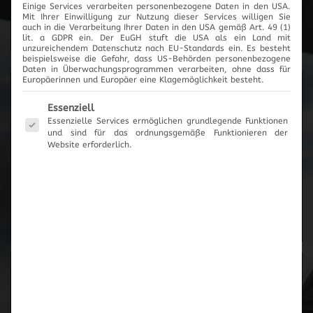
Einige Services verarbeiten personenbezogene Daten in den USA.
Mit Ihrer Einwilligung zur Nutzung dieser Services willigen Sie
Cartronic Innovationen
auch in die Verarbeitung Ihrer Daten in den USA gemäß Art. 49 (1)
lit. a GDPR ein. Der EuGH stuft die USA als ein Land mit
unzureichendem Datenschutz nach EU-Standards ein. Es besteht
beispielsweise die Gefahr, dass US-Behörden personenbezogene
Daten in Überwachungsprogrammen verarbeiten, ohne dass für
Europäerinnen und Europäer eine Klagemöglichkeit besteht.
Produktanfrage
Es folgt eine Liste der Service-Gruppen, für die eine Einwilli
Essenziell
Essenzielle Services ermöglichen grundlegende Funktionen
und sind für das ordnungsgemäße Funktionieren der
Es wurden keine Artikel vorgemerkt
Website erforderlich.
Zum Anfrageformular
Zur Übersicht