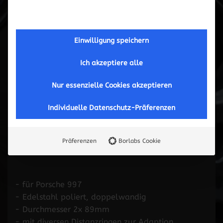
Einwilligung speichern
Ich akzeptiere alle
Nur essenzielle Cookies akzeptieren
Individuelle Datenschutz-Präferenzen
Endrohrsatz S-Look
Präferenzen
Borlabs Cookie
- für Porsche 997
- Edelstahl poliert, doppelwandig
- Durchmesser 2x 89mm
- mit diversen Distanzringen zur Adaption