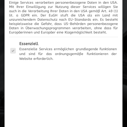
Einige Services verarbeiten personenbezogene Daten in den USA.
Mit Ihrer Einwilligung zur Nutzung dieser Services willigen Sie
Cartronic Innovationen
auch in die Verarbeitung Ihrer Daten in den USA gemäß Art. 49 (1)
lit. a GDPR ein. Der EuGH stuft die USA als ein Land mit
unzureichendem Datenschutz nach EU-Standards ein. Es besteht
beispielsweise die Gefahr, dass US-Behörden personenbezogene
Daten in Überwachungsprogrammen verarbeiten, ohne dass für
Europäerinnen und Europäer eine Klagemöglichkeit besteht.
Produktanfrage
Es folgt eine Liste der Service-Gruppen, für die eine Einwilli
Essenziell
Essenzielle Services ermöglichen grundlegende Funktionen
und sind für das ordnungsgemäße Funktionieren der
Es wurden keine Artikel vorgemerkt
Website erforderlich.
Zum Anfrageformular
Zur Übersicht