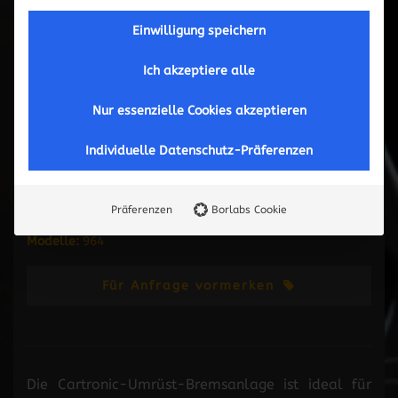
- für Porsche 964
- auf Technik 993 Turbo / RS / 4S
Einwilligung speichern
Info: Nur für Motorsport geeignet !
Ich akzeptiere alle
Nur essenzielle Cookies akzeptieren
Individuelle Datenschutz-Präferenzen
5.450,00 €
inkl.MwSt.
Art-Nr:
10255
Präferenzen
Borlabs Cookie
Modelle:
964
Für Anfrage vormerken
Die Cartronic-Umrüst-Bremsanlage ist ideal für