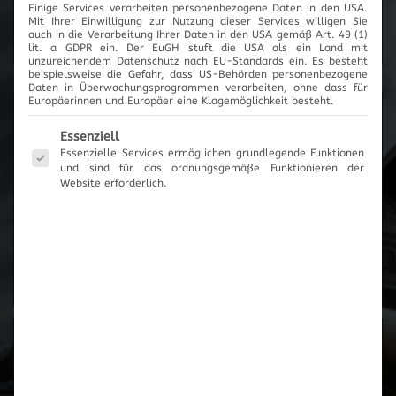
Einige Services verarbeiten personenbezogene Daten in den USA.
Mit Ihrer Einwilligung zur Nutzung dieser Services willigen Sie
Cartronic Innovationen
auch in die Verarbeitung Ihrer Daten in den USA gemäß Art. 49 (1)
lit. a GDPR ein. Der EuGH stuft die USA als ein Land mit
unzureichendem Datenschutz nach EU-Standards ein. Es besteht
beispielsweise die Gefahr, dass US-Behörden personenbezogene
Daten in Überwachungsprogrammen verarbeiten, ohne dass für
Europäerinnen und Europäer eine Klagemöglichkeit besteht.
Produktanfrage
Es folgt eine Liste der Service-Gruppen, für die eine Einwilli
Essenziell
Essenzielle Services ermöglichen grundlegende Funktionen
und sind für das ordnungsgemäße Funktionieren der
Es wurden keine Artikel vorgemerkt
Website erforderlich.
Zum Anfrageformular
Zur Übersicht