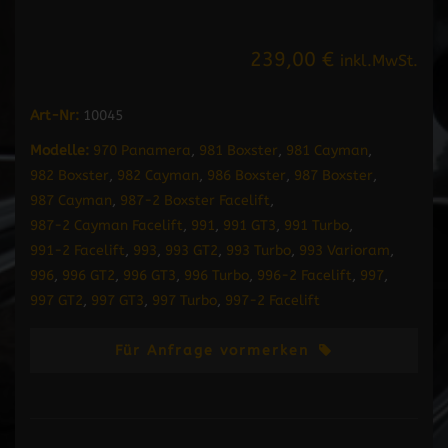
239,00 €
inkl.MwSt.
Art-Nr:
10045
Modelle:
970 Panamera
,
981 Boxster
,
981 Cayman
,
982 Boxster
,
982 Cayman
,
986 Boxster
,
987 Boxster
,
987 Cayman
,
987-2 Boxster Facelift
,
987-2 Cayman Facelift
,
991
,
991 GT3
,
991 Turbo
,
991-2 Facelift
,
993
,
993 GT2
,
993 Turbo
,
993 Varioram
,
996
,
996 GT2
,
996 GT3
,
996 Turbo
,
996-2 Facelift
,
997
,
997 GT2
,
997 GT3
,
997 Turbo
,
997-2 Facelift
Für Anfrage vormerken