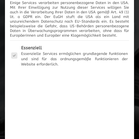
Einige Services verarbeiten personenbezogene Daten in den USA.
Mit Ihrer Einwilligung zur Nutzung dieser Services willigen Sie
Cartronic Innovationen
auch in die Verarbeitung Ihrer Daten in den USA gemäß Art. 49 (1)
lit. a GDPR ein. Der EuGH stuft die USA als ein Land mit
unzureichendem Datenschutz nach EU-Standards ein. Es besteht
beispielsweise die Gefahr, dass US-Behörden personenbezogene
Daten in Überwachungsprogrammen verarbeiten, ohne dass für
Europäerinnen und Europäer eine Klagemöglichkeit besteht.
Produktanfrage
Es folgt eine Liste der Service-Gruppen, für die eine Einwilli
Essenziell
Essenzielle Services ermöglichen grundlegende Funktionen
und sind für das ordnungsgemäße Funktionieren der
Es wurden keine Artikel vorgemerkt
Website erforderlich.
Zum Anfrageformular
Zur Übersicht