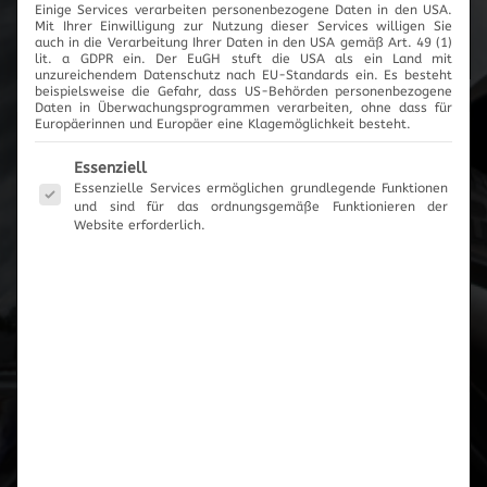
Einige Services verarbeiten personenbezogene Daten in den USA.
Mit Ihrer Einwilligung zur Nutzung dieser Services willigen Sie
Cartronic Innovationen
auch in die Verarbeitung Ihrer Daten in den USA gemäß Art. 49 (1)
lit. a GDPR ein. Der EuGH stuft die USA als ein Land mit
unzureichendem Datenschutz nach EU-Standards ein. Es besteht
beispielsweise die Gefahr, dass US-Behörden personenbezogene
Daten in Überwachungsprogrammen verarbeiten, ohne dass für
Europäerinnen und Europäer eine Klagemöglichkeit besteht.
Produktanfrage
Es folgt eine Liste der Service-Gruppen, für die eine Einwilli
Essenziell
Essenzielle Services ermöglichen grundlegende Funktionen
und sind für das ordnungsgemäße Funktionieren der
Es wurden keine Artikel vorgemerkt
Website erforderlich.
Zum Anfrageformular
Zur Übersicht